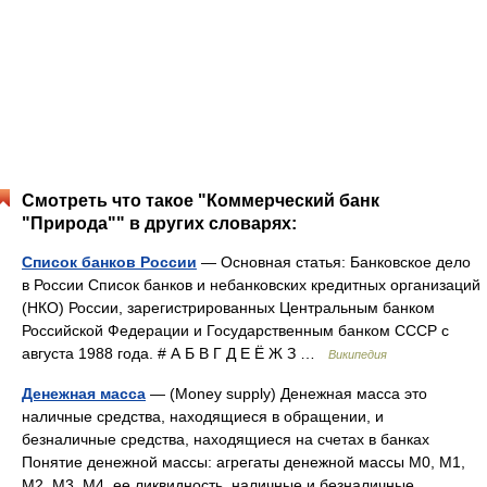
Смотреть что такое "Коммерческий банк
"Природа"" в других словарях:
Список банков России
— Основная статья: Банковское дело
в России Список банков и небанковских кредитных организаций
(НКО) России, зарегистрированных Центральным банком
Российской Федерации и Государственным банком СССР с
августа 1988 года. # А Б В Г Д Е Ё Ж З …
Википедия
Денежная масса
— (Money supply) Денежная масса это
наличные средства, находящиеся в обращении, и
безналичные средства, находящиеся на счетах в банках
Понятие денежной массы: агрегаты денежной массы М0, М1,
М2, М3, М4, ее ликвидность, наличные и безналичные… …