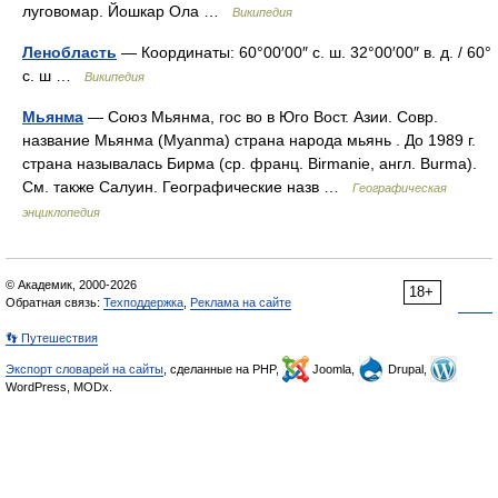
луговомар. Йошкар Ола …
Википедия
Ленобласть
— Координаты: 60°00′00″ с. ш. 32°00′00″ в. д. / 60°
с. ш …
Википедия
Мьянма
— Союз Мьянма, гос во в Юго Вост. Азии. Совр.
название Мьянма (Myanma) страна народа мьянь . До 1989 г.
страна называлась Бирма (ср. франц. Birmanie, англ. Burma).
См. также Салуин. Географические назв …
Географическая
энциклопедия
© Академик, 2000-2026
18+
Обратная связь:
Техподдержка
,
Реклама на сайте
👣 Путешествия
Экспорт словарей на сайты
, сделанные на PHP,
Joomla,
Drupal,
WordPress, MODx.